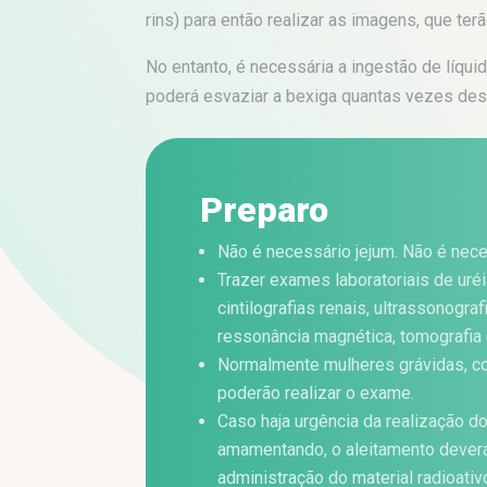
rins) para então realizar as imagens, que te
No entanto, é necessária a ingestão de líq
poderá esvaziar a bexiga quantas vezes dese
Preparo
Não é necessário jejum. Não é ne
Trazer exames laboratoriais de uré
cintilografias renais, ultrassonografi
ressonância magnética, tomografia 
Normalmente mulheres grávidas, c
poderão realizar o exame.
Caso haja urgência da realização 
amamentando, o aleitamento deverá
administração do material radioativ