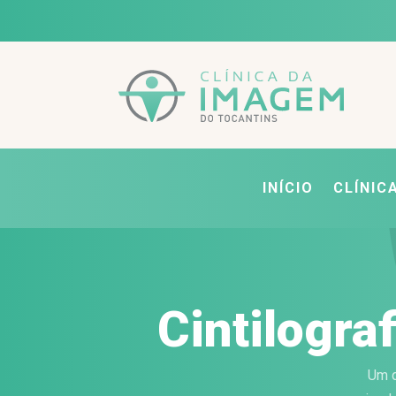
INÍCIO
CLÍNIC
Cintilogra
Um d