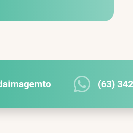

adaimagemto
(63) 34