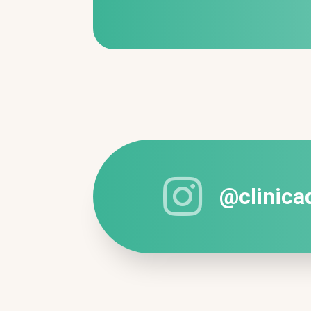

@clinic